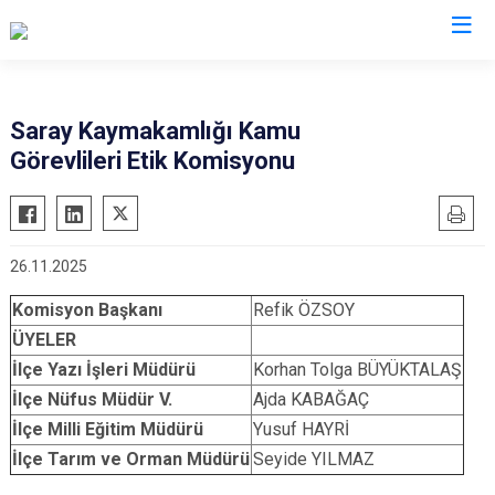
Tekirdağ
Saray Kaymakamlığı Kamu
Görevlileri Etik Komisyonu
Çerkezköy
Saray
Çorlu
Şarköy
Hayrabolu
Süleymanpaşa
26.11.2025
Malkara
Ergene
Komisyon Başkanı
Refik ÖZSOY
Marmaraereğlisi
Kapaklı
ÜYELER
Muratlı
İlçe Yazı İşleri Müdürü
Korhan Tolga BÜYÜKTALAŞ
İlçe Nüfus Müdür V.
Ajda KABAĞAÇ
İlçe Milli Eğitim Müdürü
Yusuf HAYRİ
İlçe Tarım ve Orman Müdürü
Seyide YILMAZ